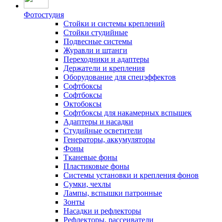
Фотостудия
Стойки и системы креплений
Стойки студийные
Подвесные системы
Журавли и штанги
Переходники и адаптеры
Держатели и крепления
Оборудование для спецэффектов
Софтбоксы
Софтбоксы
Октобоксы
Софтбоксы для накамерных вспышек
Адаптеры и насадки
Студийные осветители
Генераторы, аккумуляторы
Фоны
Тканевые фоны
Пластиковые фоны
Системы установки и крепления фонов
Сумки, чехлы
Лампы, вспышки патронные
Зонты
Насадки и рефлекторы
Рефлекторы, рассеиватели