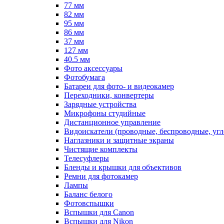
77 мм
82 мм
95 мм
86 мм
37 мм
127 мм
40.5 мм
Фото аксессуары
Фотобумага
Батареи для фото- и видеокамер
Переходники, конвертеры
Зарядные устройства
Микрофоны студийные
Дистанционное управление
Видоискатели (проводные, беспроводные, угл
Наглазники и защитные экраны
Чистящие комплекты
Телесуфлеры
Бленды и крышки для объективов
Ремни для фотокамер
Лампы
Баланс белого
Фотовспышки
Вспышки для Canon
Вспышки для Nikon