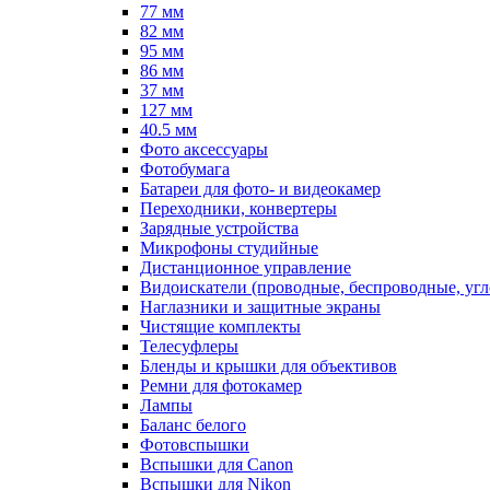
77 мм
82 мм
95 мм
86 мм
37 мм
127 мм
40.5 мм
Фото аксессуары
Фотобумага
Батареи для фото- и видеокамер
Переходники, конвертеры
Зарядные устройства
Микрофоны студийные
Дистанционное управление
Видоискатели (проводные, беспроводные, угл
Наглазники и защитные экраны
Чистящие комплекты
Телесуфлеры
Бленды и крышки для объективов
Ремни для фотокамер
Лампы
Баланс белого
Фотовспышки
Вспышки для Canon
Вспышки для Nikon