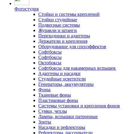
Фотостудия
Стойки и системы креплений
Стойки студийные
Подвесные системы
Журавли и штанги
Переходники и адаптеры
Держатели и крепления
Оборудование для спецэффектов
Софтбоксы
Софтбоксы
Октобоксы
Софтбоксы для накамерных вспышек
Адаптеры и насадки
Студийные осветители
Генераторы, аккумуляторы
Фоны
Тканевые фоны
Пластиковые фоны
Системы установки и крепления фонов
Сумки, чехлы
Лампы, вспышки патронные
Зонты
Насадки и рефлекторы
Рефлекторы, рассеиватели