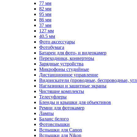
77 мм
82 мм
95 мм
86 мм
37 мм
127 мм
40.5 мм
Фото аксессуары
Фотобумага
Батареи для фото- и видеокамер
Переходники, конвертеры
Зарядные устройства
Микрофоны студийные
Дистанционное управление
Видоискатели (проводные, беспроводные, угл
Наглазники и защитные экраны
Чистящие комплекты
Телесуфлеры
Бленды и крышки для объективов
Ремни для фотокамер
Лампы
Баланс белого
Фотовспышки
Вспышки для Canon
Вспышки для Nikon