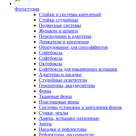
Фотостудия
Стойки и системы креплений
Стойки студийные
Подвесные системы
Журавли и штанги
Переходники и адаптеры
Держатели и крепления
Оборудование для спецэффектов
Софтбоксы
Софтбоксы
Октобоксы
Софтбоксы для накамерных вспышек
Адаптеры и насадки
Студийные осветители
Генераторы, аккумуляторы
Фоны
Тканевые фоны
Пластиковые фоны
Системы установки и крепления фонов
Сумки, чехлы
Лампы, вспышки патронные
Зонты
Насадки и рефлекторы
Рефлекторы, рассеиватели