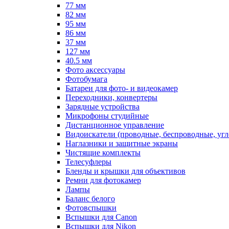
77 мм
82 мм
95 мм
86 мм
37 мм
127 мм
40.5 мм
Фото аксессуары
Фотобумага
Батареи для фото- и видеокамер
Переходники, конвертеры
Зарядные устройства
Микрофоны студийные
Дистанционное управление
Видоискатели (проводные, беспроводные, угл
Наглазники и защитные экраны
Чистящие комплекты
Телесуфлеры
Бленды и крышки для объективов
Ремни для фотокамер
Лампы
Баланс белого
Фотовспышки
Вспышки для Canon
Вспышки для Nikon