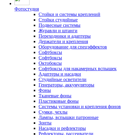
Фотостудия
Стойки и системы креплений
Стойки студийные
Подвесные системы
Журавли и штанги
Переходники и адаптеры
Держатели и крепления
Оборудование для спецэффектов
Софтбоксы
Софтбоксы
Октобоксы
Софтбоксы для накамерных вспышек
Адаптеры и насадки
Студийные осветители
Генераторы, аккумуляторы
Фоны
Тканевые фоны
Пластиковые фоны
Системы установки и крепления фонов
Сумки, чехлы
Лампы, вспышки патронные
Зонты
Насадки и рефлекторы
Рефлекторы, рассеиватели