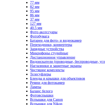
77 мм
82 мм
95 мм
86 мм
37 мм
127 мм
40.5 мм
Фото аксессуары
Фотобумага
Батареи для фото- и видеокамер
Переходники, конвертеры
Зарядные устройства
Микрофоны студийные
Дистанционное управление
Видоискатели (проводные, беспроводные, угл
Наглазники и защитные экраны
Чистящие комплекты
Телесуфлеры
Бленды и крышки для объективов
Ремни для фотокамер
Лампы
Баланс белого
Фотовспышки
Вспышки для Canon
Вспышки для Nikon