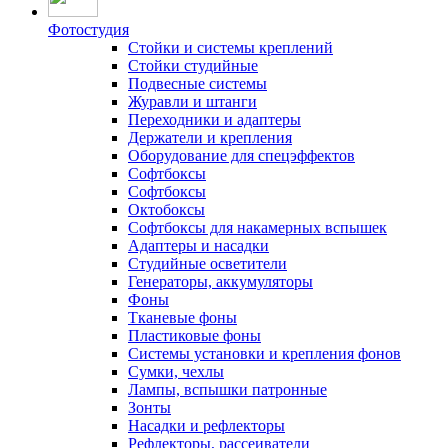
Фотостудия
Стойки и системы креплений
Стойки студийные
Подвесные системы
Журавли и штанги
Переходники и адаптеры
Держатели и крепления
Оборудование для спецэффектов
Софтбоксы
Софтбоксы
Октобоксы
Софтбоксы для накамерных вспышек
Адаптеры и насадки
Студийные осветители
Генераторы, аккумуляторы
Фоны
Тканевые фоны
Пластиковые фоны
Системы установки и крепления фонов
Сумки, чехлы
Лампы, вспышки патронные
Зонты
Насадки и рефлекторы
Рефлекторы, рассеиватели