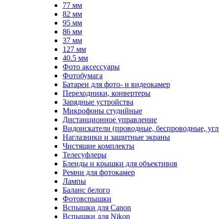
77 мм
82 мм
95 мм
86 мм
37 мм
127 мм
40.5 мм
Фото аксессуары
Фотобумага
Батареи для фото- и видеокамер
Переходники, конвертеры
Зарядные устройства
Микрофоны студийные
Дистанционное управление
Видоискатели (проводные, беспроводные, угл
Наглазники и защитные экраны
Чистящие комплекты
Телесуфлеры
Бленды и крышки для объективов
Ремни для фотокамер
Лампы
Баланс белого
Фотовспышки
Вспышки для Canon
Вспышки для Nikon