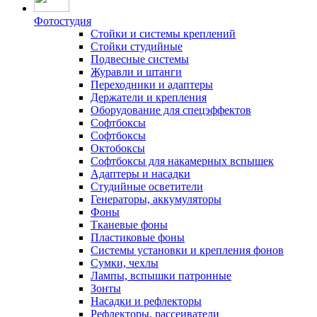
Фотостудия
Стойки и системы креплений
Стойки студийные
Подвесные системы
Журавли и штанги
Переходники и адаптеры
Держатели и крепления
Оборудование для спецэффектов
Софтбоксы
Софтбоксы
Октобоксы
Софтбоксы для накамерных вспышек
Адаптеры и насадки
Студийные осветители
Генераторы, аккумуляторы
Фоны
Тканевые фоны
Пластиковые фоны
Системы установки и крепления фонов
Сумки, чехлы
Лампы, вспышки патронные
Зонты
Насадки и рефлекторы
Рефлекторы, рассеиватели