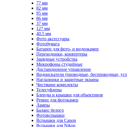
77 мм
82 мм
95 мм
86 мм
37 мм
127 мм
40.5 мм
Фото аксессуары
Фотобумага
Батареи для фото- и видеокамер
Переходники, конвертеры
Зарядные устройства
Микрофоны студийные
Дистанционное управление
Видоискатели (проводные, беспроводные, угл
Наглазники и защитные экраны
Чистящие комплекты
Телесуфлеры
Бленды и крышки для объективов
Ремни для фотокамер
Лампы
Баланс белого
Фотовспышки
Вспышки для Canon
Вспышки для Nikon