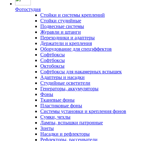
Фотостудия
Стойки и системы креплений
Стойки студийные
Подвесные системы
Журавли и штанги
Переходники и адаптеры
Держатели и крепления
Оборудование для спецэффектов
Софтбоксы
Софтбоксы
Октобоксы
Софтбоксы для накамерных вспышек
Адаптеры и насадки
Студийные осветители
Генераторы, аккумуляторы
Фоны
Тканевые фоны
Пластиковые фоны
Системы установки и крепления фонов
Сумки, чехлы
Лампы, вспышки патронные
Зонты
Насадки и рефлекторы
Рефлекторы, рассеиватели