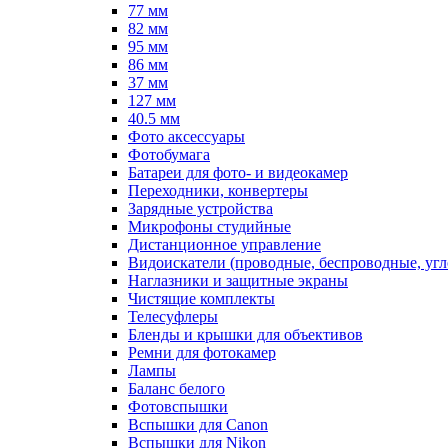
77 мм
82 мм
95 мм
86 мм
37 мм
127 мм
40.5 мм
Фото аксессуары
Фотобумага
Батареи для фото- и видеокамер
Переходники, конвертеры
Зарядные устройства
Микрофоны студийные
Дистанционное управление
Видоискатели (проводные, беспроводные, угл
Наглазники и защитные экраны
Чистящие комплекты
Телесуфлеры
Бленды и крышки для объективов
Ремни для фотокамер
Лампы
Баланс белого
Фотовспышки
Вспышки для Canon
Вспышки для Nikon