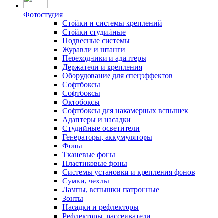
Фотостудия
Стойки и системы креплений
Стойки студийные
Подвесные системы
Журавли и штанги
Переходники и адаптеры
Держатели и крепления
Оборудование для спецэффектов
Софтбоксы
Софтбоксы
Октобоксы
Софтбоксы для накамерных вспышек
Адаптеры и насадки
Студийные осветители
Генераторы, аккумуляторы
Фоны
Тканевые фоны
Пластиковые фоны
Системы установки и крепления фонов
Сумки, чехлы
Лампы, вспышки патронные
Зонты
Насадки и рефлекторы
Рефлекторы, рассеиватели