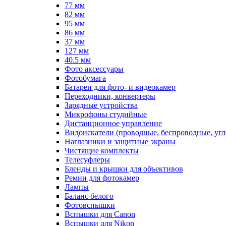
77 мм
82 мм
95 мм
86 мм
37 мм
127 мм
40.5 мм
Фото аксессуары
Фотобумага
Батареи для фото- и видеокамер
Переходники, конвертеры
Зарядные устройства
Микрофоны студийные
Дистанционное управление
Видоискатели (проводные, беспроводные, угл
Наглазники и защитные экраны
Чистящие комплекты
Телесуфлеры
Бленды и крышки для объективов
Ремни для фотокамер
Лампы
Баланс белого
Фотовспышки
Вспышки для Canon
Вспышки для Nikon