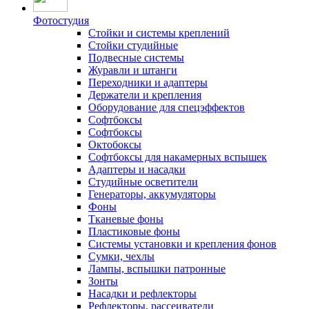
Фотостудия
Стойки и системы креплений
Стойки студийные
Подвесные системы
Журавли и штанги
Переходники и адаптеры
Держатели и крепления
Оборудование для спецэффектов
Софтбоксы
Софтбоксы
Октобоксы
Софтбоксы для накамерных вспышек
Адаптеры и насадки
Студийные осветители
Генераторы, аккумуляторы
Фоны
Тканевые фоны
Пластиковые фоны
Системы установки и крепления фонов
Сумки, чехлы
Лампы, вспышки патронные
Зонты
Насадки и рефлекторы
Рефлекторы, рассеиватели