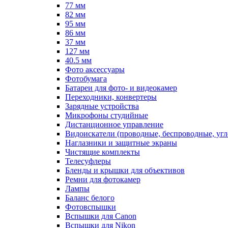
77 мм
82 мм
95 мм
86 мм
37 мм
127 мм
40.5 мм
Фото аксессуары
Фотобумага
Батареи для фото- и видеокамер
Переходники, конвертеры
Зарядные устройства
Микрофоны студийные
Дистанционное управление
Видоискатели (проводные, беспроводные, угл
Наглазники и защитные экраны
Чистящие комплекты
Телесуфлеры
Бленды и крышки для объективов
Ремни для фотокамер
Лампы
Баланс белого
Фотовспышки
Вспышки для Canon
Вспышки для Nikon