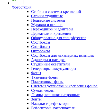
Фотостудия
Стойки и системы креплений
Стойки студийные
Подвесные системы
Журавли и штанги
Переходники и адаптеры
Держатели и крепления
Оборудование для спецэффектов
Софтбоксы
Софтбоксы
Октобоксы
Софтбоксы для накамерных вспышек
Адаптеры и насадки
Студийные осветители
Генераторы, аккумуляторы
Фоны
Тканевые фоны
Пластиковые фоны
Системы установки и крепления фонов
Сумки, чехлы
Лампы, вспышки патронные
Зонты
Насадки и рефлекторы
Рефлекторы, рассеиватели