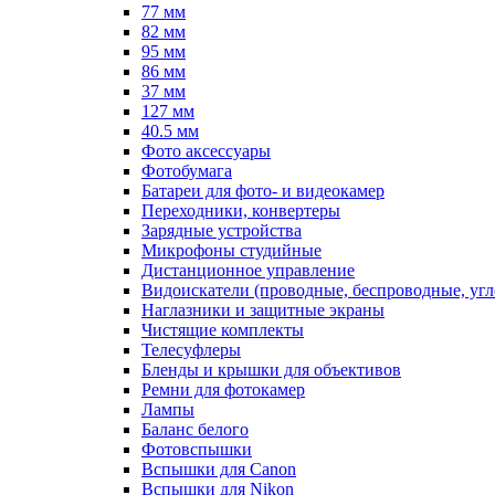
77 мм
82 мм
95 мм
86 мм
37 мм
127 мм
40.5 мм
Фото аксессуары
Фотобумага
Батареи для фото- и видеокамер
Переходники, конвертеры
Зарядные устройства
Микрофоны студийные
Дистанционное управление
Видоискатели (проводные, беспроводные, угл
Наглазники и защитные экраны
Чистящие комплекты
Телесуфлеры
Бленды и крышки для объективов
Ремни для фотокамер
Лампы
Баланс белого
Фотовспышки
Вспышки для Canon
Вспышки для Nikon