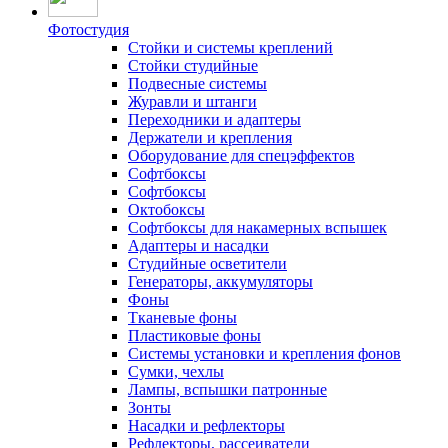
Фотостудия
Стойки и системы креплений
Стойки студийные
Подвесные системы
Журавли и штанги
Переходники и адаптеры
Держатели и крепления
Оборудование для спецэффектов
Софтбоксы
Софтбоксы
Октобоксы
Софтбоксы для накамерных вспышек
Адаптеры и насадки
Студийные осветители
Генераторы, аккумуляторы
Фоны
Тканевые фоны
Пластиковые фоны
Системы установки и крепления фонов
Сумки, чехлы
Лампы, вспышки патронные
Зонты
Насадки и рефлекторы
Рефлекторы, рассеиватели