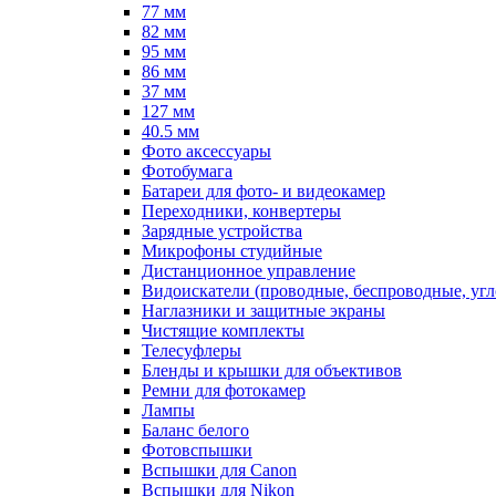
77 мм
82 мм
95 мм
86 мм
37 мм
127 мм
40.5 мм
Фото аксессуары
Фотобумага
Батареи для фото- и видеокамер
Переходники, конвертеры
Зарядные устройства
Микрофоны студийные
Дистанционное управление
Видоискатели (проводные, беспроводные, угл
Наглазники и защитные экраны
Чистящие комплекты
Телесуфлеры
Бленды и крышки для объективов
Ремни для фотокамер
Лампы
Баланс белого
Фотовспышки
Вспышки для Canon
Вспышки для Nikon