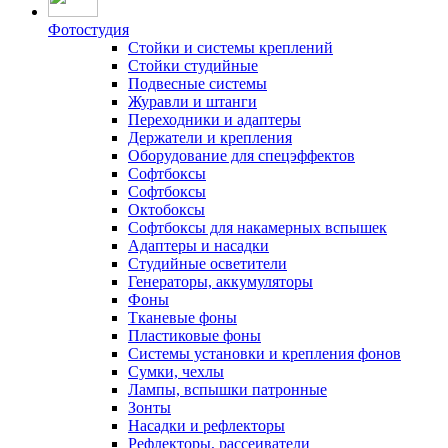
Фотостудия
Стойки и системы креплений
Стойки студийные
Подвесные системы
Журавли и штанги
Переходники и адаптеры
Держатели и крепления
Оборудование для спецэффектов
Софтбоксы
Софтбоксы
Октобоксы
Софтбоксы для накамерных вспышек
Адаптеры и насадки
Студийные осветители
Генераторы, аккумуляторы
Фоны
Тканевые фоны
Пластиковые фоны
Системы установки и крепления фонов
Сумки, чехлы
Лампы, вспышки патронные
Зонты
Насадки и рефлекторы
Рефлекторы, рассеиватели