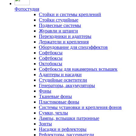
Фотостудия
Стойки и системы креплений
Стойки студийные
Подвесные системы
Журавли и штанги
Переходники и адаптеры
Держатели и крепления
Оборудование для спецэффектов
Софтбоксы
Софтбоксы
Октобоксы
Софтбоксы для накамерных вспышек
Адаптеры и насадки
Студийные осветители
Генераторы, аккумуляторы
Фоны
Тканевые фоны
Пластиковые фоны
Системы установки и крепления фонов
Сумки, чехлы
Лампы, вспышки патронные
Зонты
Насадки и рефлекторы
Рефлекторы, рассеиватели