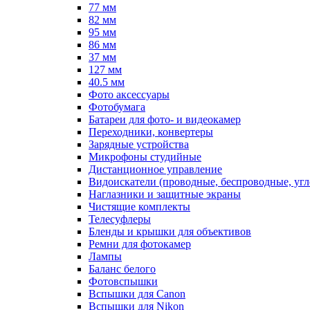
77 мм
82 мм
95 мм
86 мм
37 мм
127 мм
40.5 мм
Фото аксессуары
Фотобумага
Батареи для фото- и видеокамер
Переходники, конвертеры
Зарядные устройства
Микрофоны студийные
Дистанционное управление
Видоискатели (проводные, беспроводные, угл
Наглазники и защитные экраны
Чистящие комплекты
Телесуфлеры
Бленды и крышки для объективов
Ремни для фотокамер
Лампы
Баланс белого
Фотовспышки
Вспышки для Canon
Вспышки для Nikon